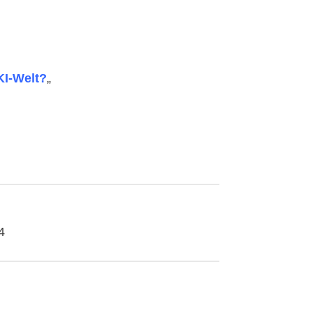
KI-Welt?
„
4