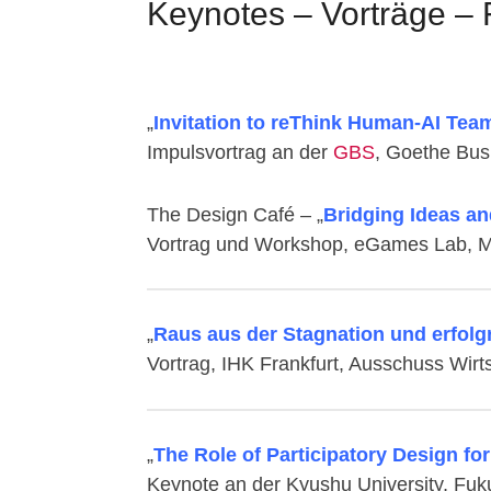
Keynotes – Vorträge –
„
Invitation to reThink Human-AI Tea
Impulsvortrag an der
GBS
, Goethe Bus
The Design Café – „
Bridging Ideas a
Vortrag und Workshop, eGames Lab, Ma
„
Raus aus der Stagnation und erfolg
Vortrag, IHK Frankfurt, Ausschuss Wir
„
The Role of Participatory Design fo
Keynote an der Kyushu University, Fu