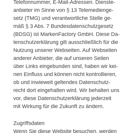
Telefonnummer, E-Mail-Adres­sen. Diens­te­
an­bie­ter im Sin­ne von § 13 Te­le­me­di­en­ge­
setz (TMG) und ver­ant­wort­li­che Stel­le ge­
mäß § 3 Abs. 7 Bun­des­da­ten­schutz­ge­setz
(BDSG) ist MarkenFactory GmbH. Die­se Da­
ten­schut­z­er­klä­rung gilt aus­schlie­ß­lich für die
Nut­zung un­se­rer Web­sei­ten. Auf Web­sei­ten
an­de­rer An­bie­ter, die auf un­se­ren Sei­ten
über Links ein­ge­bun­den sind, ha­ben wir kei­
nen Ein­fluss und kön­nen nicht kon­trol­lie­ren,
ob und in­wie­weit gel­ten­des Da­ten­schutz­
recht dort ein­ge­hal­ten wird. Wir be­hal­ten uns
vor, die­se Da­ten­schut­z­er­klä­rung je­der­zeit
mit Wir­kung für die Zu­kunft zu än­dern.
Zugriffsdaten
Wenn Sie diese Website besuchen, werden