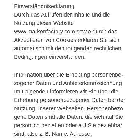
Einverständniserklärung
Durch das Aufrufen der Inhalte und die
Nutzung dieser Website
www.markenfactory.com sowie durch das
Akzeptieren von Cookies erklären Sie sich
automatisch mit den forlgenden rechtlichen
Bedingungen einverstanden.
In­for­ma­ti­on über die Er­he­bung per­so­nen­be­
zo­ge­ner Da­ten und An­bie­ter­kenn­zeich­nung
Im Fol­gen­den in­for­mie­ren wir Sie über die
Er­he­bung per­so­nen­be­zo­ge­ner Da­ten bei der
Nut­zung un­se­rer Web­sei­ten. Per­so­nen­be­zo­
ge­ne Da­ten sind al­le Da­ten, die sich auf Sie
per­sön­lich be­zie­hen oder auf Sie be­zieh­bar
sind, al­so z. B. Na­me, Adres­se,